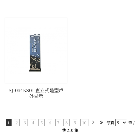
SJ-034KS01 直立式造型戶
外告示
1
2
3
4
5
6
7
8
9
10
每頁
筆 /
共 210 筆