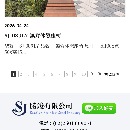
2026-04-24
SJ-089LY 無背休憩座椅
型號： SJ-089LY 品名： 無背休憩座椅 尺寸： 長100x寬
50x高45...
1
2
3
4
5
6
7
8
9
10
共 203 筆
電話：(02)2601-6090~1