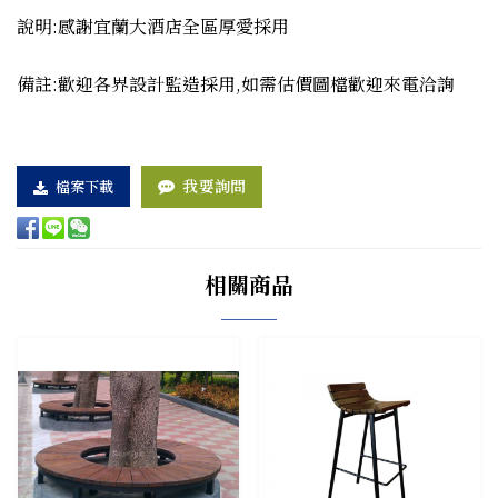
說明:感謝
宜蘭大酒店
全區厚愛採用
備註:歡迎各界設計監造採用,如需估價圖檔歡迎來電洽詢
我要詢問
檔案下載
相關商品