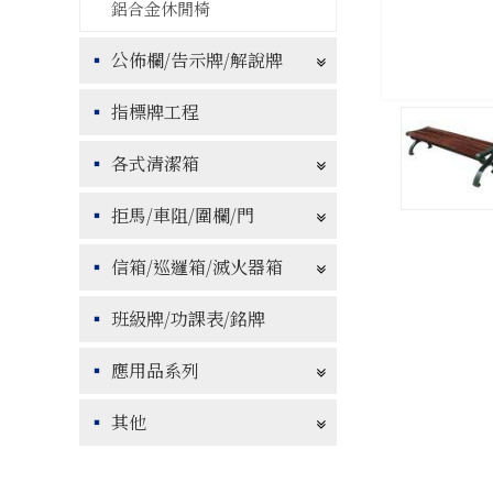
鋁合金休閒椅
公佈欄/告示牌/解說牌
指標牌工程
各式清潔箱
拒馬/車阻/圍欄/門
信箱/巡邏箱/滅火器箱
班級牌/功課表/銘牌
應用品系列
其他