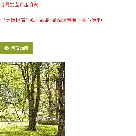
台灣生產自產自銷
自〝大陸地區〞進口產品! 敬請消費者；安心使用!
我要詢問