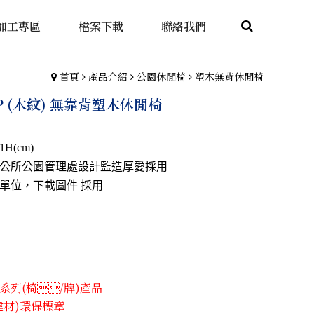
加工專區
檔案下載
聯絡我們
首頁
產品介紹
公園休閒椅
塑木無背休閒椅
PP (木紋) 無靠背塑木休閒椅
1H(cm)
公所公園管理處
設計監造厚愛採用
單位，下載圖件 採用
列(椅​/牌)產品
建材)環保標章