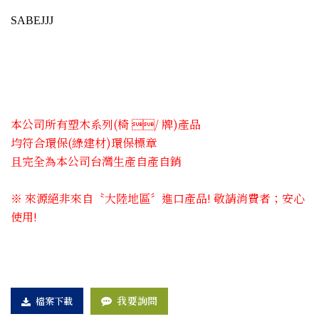
SABEJJJ
本公司所有塑木系列(椅 ​/ 牌)產品
均符合環保(綠建材)環保標章
且完全為本公司台灣生產自產自銷
※ 來源絕非來自〝大陸地區〞進口產品! 敬請消費者；安心
使用!
我要詢問
檔案下載