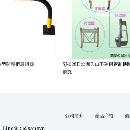
 安裝型防護拒馬鋼樑
SJ-028E 公園入口不銹鋼管制
設施
公司簡介
產品介紹
最
Line＠：＠sangyn