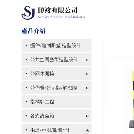
擺件/牆面雕塑 造型設計
公共空間藝術造型設計
公園休閒椅
公佈欄/告示牌/解說牌
指標牌工程
各式清潔箱
拒馬/車阻/圍欄/門