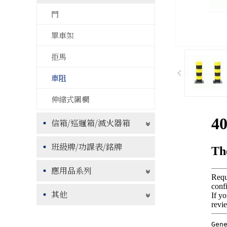
門
單車架
拒馬
車阻
伸縮式圍欄
信箱/巡邏箱/滅火器箱
班級牌/功課表/銘牌
應用品系列
其他