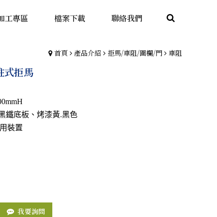
加工專區
檔案下載
聯絡我們
首頁
產品介紹
拒馬/車阻/圍欄/門
車阻
立柱式拒馬
00mmH
+黑鐵底板、烤漆黃.黑色
用裝置
我要詢問