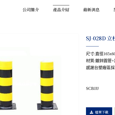
公司簡介
產品介紹
最新消息
SJ-028D 
尺寸:直徑165x6
材質:鍍鋅圓管
感謝台塑廠區採
SCBJJJ
檔案下載