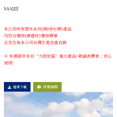
SAAJJJJ
本公司所有塑木系列(椅​/牌)產品
均符合環保(綠建材)環保標章
且完全為本公司台灣生產自產自銷
※ 來源絕非來自〝大陸地區〞進口產品! 敬請消費者；安心
使用!
我要詢問
檔案下載