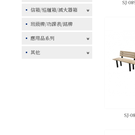
SJ-
信箱/巡邏箱/滅火器箱
班級牌/功課表/銘牌
應用品系列
其他
SJ-