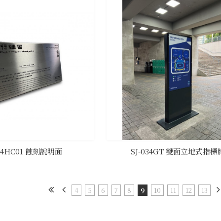
034HC01 蝕刻說明面
SJ-034GT 雙面立地式指標
4
5
6
7
8
9
10
11
12
13