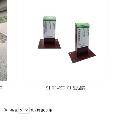
牌
SJ-034KD-01 里程牌
每頁
筆 /共 800 筆