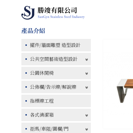
擺件/牆面雕塑 造型設計
公共空間藝術造型設計
公園休閒椅
公佈欄/告示牌/解說牌
指標牌工程
各式清潔箱
拒馬/車阻/圍欄/門