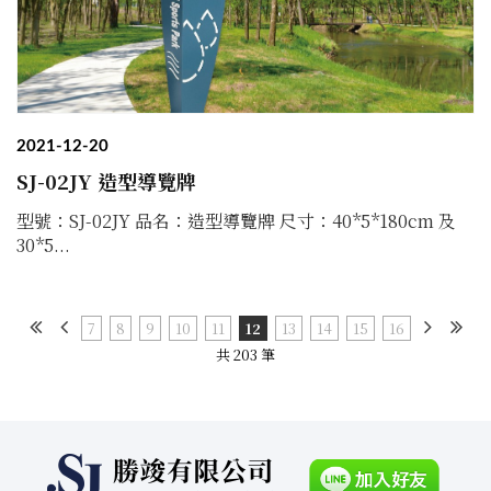
2021-12-20
SJ-02JY 造型導覽牌
型號：SJ-02JY 品名：造型導覽牌 尺寸：40*5*180cm 及
30*5...
7
8
9
10
11
12
13
14
15
16
共 203 筆