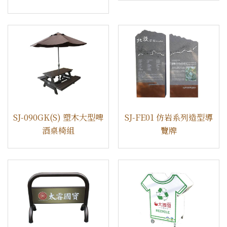
SJ-090GK(S) 塑木大型啤
SJ-FE01 仿岩系列造型導
酒桌椅組
覽牌