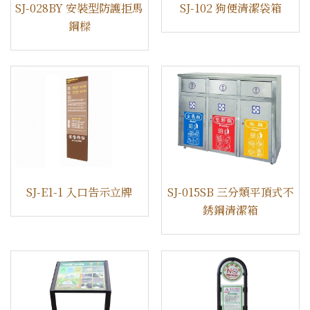
SJ-028BY 安裝型防護拒馬
SJ-102 狗便清潔袋箱
鋼樑
SJ-E1-1 入口告示立牌
​SJ-015SB 三分類平頂式不
銹鋼清潔箱