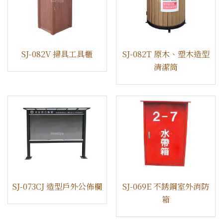
​SJ-082V 掃具工具櫃
SJ-082T 原木、塑木造型
清潔筒
SJ-073CJ 造型戶外公佈欄
​SJ-069E 不銹鋼室外消防
箱