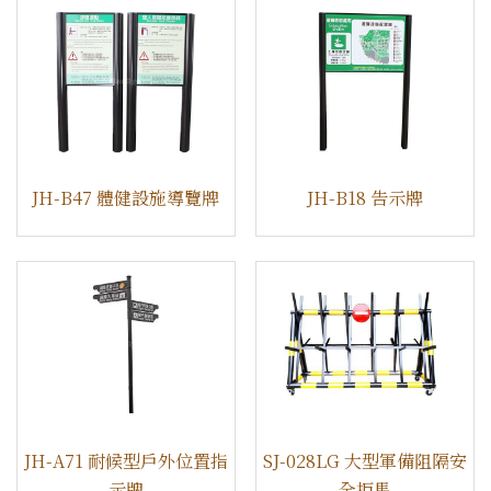
JH-B47 體健設施導覽牌
​JH-B18 告示牌
JH-A71 耐候型戶外位置指
SJ-028LG 大型軍備阻隔安
示牌
全拒馬