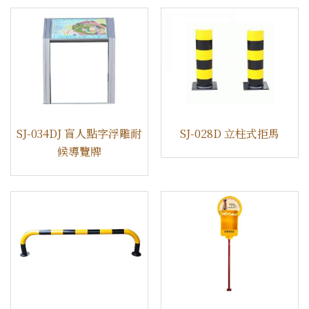
SJ-034DJ 盲人點字浮雕耐
SJ-028D 立柱式拒馬
候導覽牌