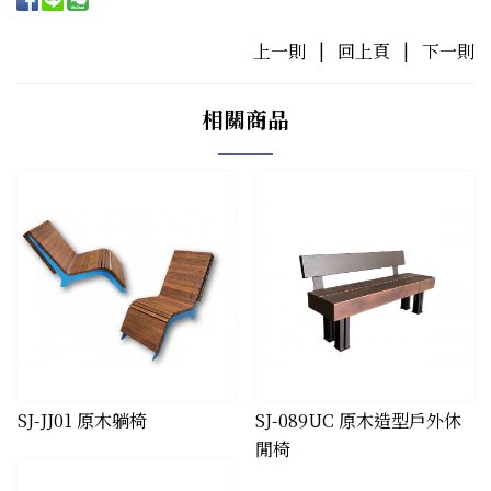
上一則
|
回上頁
|
下一則
相關商品
SJ-JJ01 原木躺椅
SJ-089UC 原木造型戶外休
閒椅