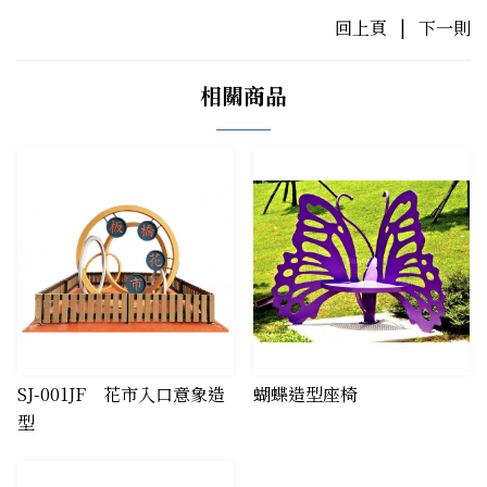
回上頁
|
下一則
相關商品
SJ-001JF 花市入口意象造
​蝴蝶造型座椅
型