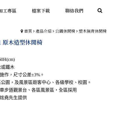
加工專區
檔案下載
聯絡我們
首頁
產品介紹
公園休閒椅
塑木無背休閒椅
K01 原木造型休閒椅
60H(cm)
松或鐵木
施作，尺寸公差±3%。
區公園，及風景區遊客中心、各級學校、校園。
車步道觀景台、各區風景區，全區採用
炫堯先生提供