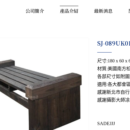
公司簡介
產品介紹
最新消息
SJ-089U
尺寸:180 x 60 x 
材質:美國南方
各部尺寸如附圖
適用:各大都會
感謝新北市自行
感謝攝影大師凃
SADEJJJ