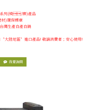
列(椅​/牌)產品
建材)環保標章
台灣生產自產自銷
自〝大陸地區〞進口產品! 敬請消費者；安心使用!
我要詢問