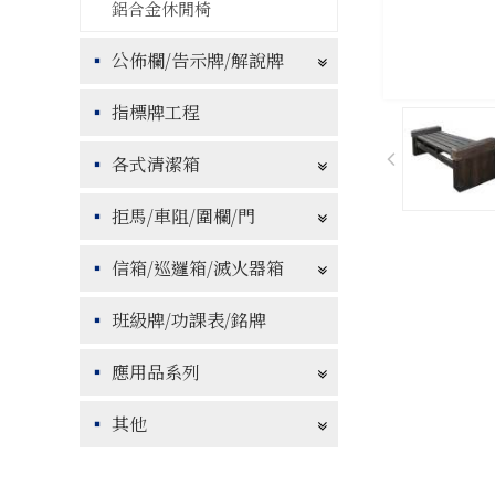
鋁合金休閒椅
公佈欄/告示牌/解說牌
指標牌工程
各式清潔箱
拒馬/車阻/圍欄/門
信箱/巡邏箱/滅火器箱
班級牌/功課表/銘牌
應用品系列
其他