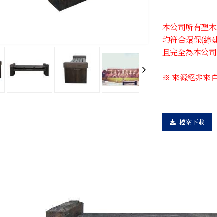
本公司所有塑木系
均符合環保(綠
且完全為本公司
※ 來源絕非來
檔案下載