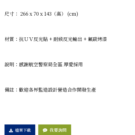
尺寸： 266 x 70 x 143（高） (cm)
材質：抗ＵＶ反光貼 + 耐候反光輸出 + 氟碳烤漆
說明：感謝航空警察局全區 厚愛採用
備註：歡迎各界監造設計營造合作開發生產
我要詢問
檔案下載