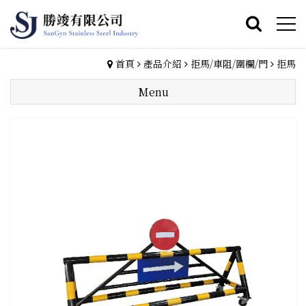
首頁
產品介紹
拒馬/車阻/圍欄/門
拒馬
Menu