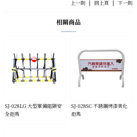
上一則
|
回上頁
|
下一則
相關商品
SJ-028LG 大型軍備阻隔安
SJ-028SC 不銹鋼烤漆美化
全拒馬
拒馬