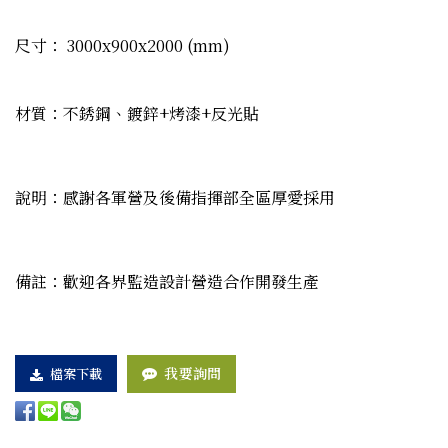
尺寸： 3000x900x2000 (mm)
材質：不銹鋼、鍍鋅+烤漆+反光貼
說明：感謝各軍營及後備指揮部全區厚愛採用
備註：歡迎各界監造設計營造合作開發生產
我要詢問
檔案下載