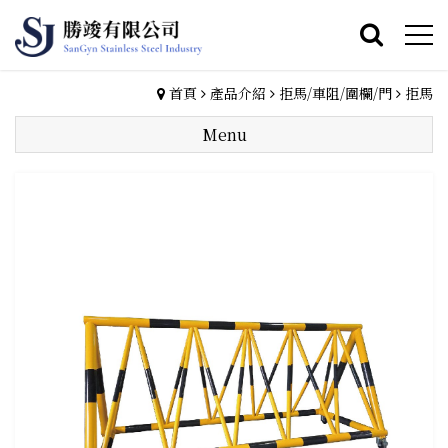
首頁
產品介紹
拒馬/車阻/圍欄/門
拒馬
Menu