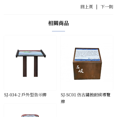
回上頁
|
下一則
相關商品
​SJ-034-2 戶外型告示牌
SJ-SC01 仿古鏽蝕耐候導覽
牌