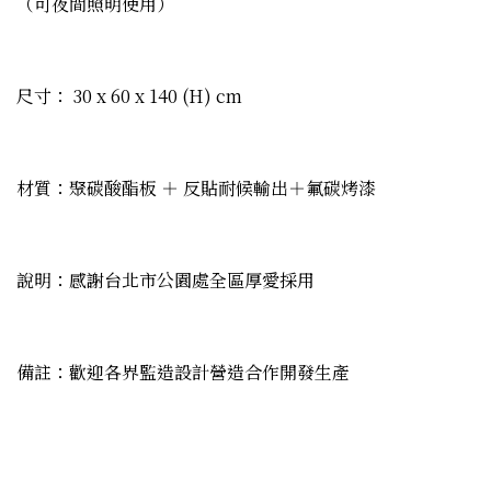
（可夜間照明使用）
尺寸： 30 x 60 x 140 (H) cm
材質：聚碳酸酯板 ＋ 反貼耐候輸出＋氟碳烤漆
說明：感謝台北市公園處全區厚愛採用
備註：歡迎各界監造設計營造合作開發生產