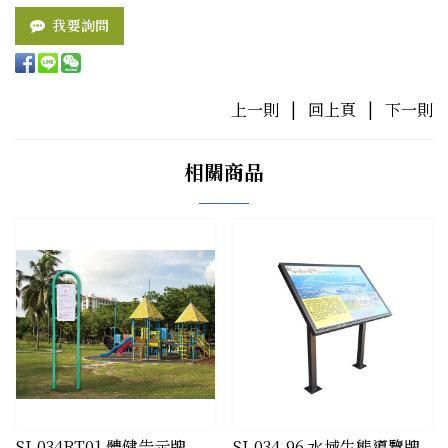
我要詢問
上一則
|
回上頁
|
下一則
相關商品
SJ-034RT01 體健告示牌
​SJ-034-96 水域生態導覽牌