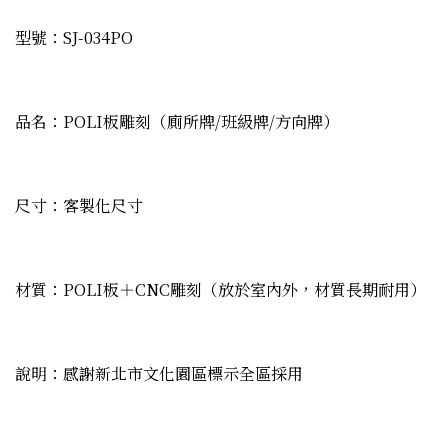
型號：SJ-034PO
品名：POLI板雕刻（廁所牌/班級牌/方向牌）
尺寸：客製化尺寸
材質：POLI板＋CNC雕刻（放於室內外，材質長期耐用）
說明：感謝新北市文化園區標示全區採用