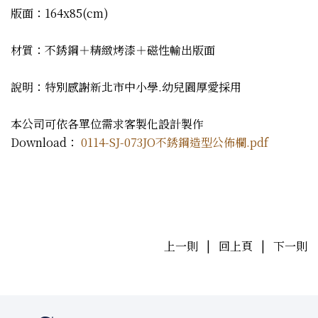
版面：164x85(cm)
材質：不銹鋼＋精緻烤漆＋磁性輸出版面
說明：特別感謝新北市中小學.幼兒園厚愛採用
本公司可依各單位需求客製化設計製作
Download：
0114-SJ-073JO不銹鋼造型公佈欄.pdf
上一則
|
回上頁
|
下一則