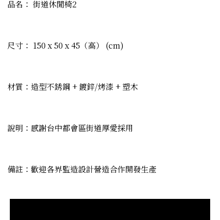
品名： 街道休閒椅2
尺寸： 150 x 50 x 45（高） (cm)
材質：造型不銹鋼 + 鍍鋅/烤漆 + 塑木
說明：感謝台中都會區街道厚愛採用
備註：歡迎各界監造設計營造合作開發生產